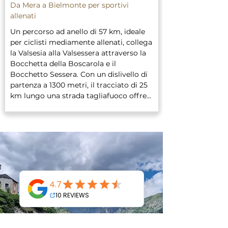
Da Mera a Bielmonte per sportivi
allenati
Un percorso ad anello di 57 km, ideale 
per ciclisti mediamente allenati, collega 
la Valsesia alla Valsessera attraverso la 
Bocchetta della Boscarola e il 
Bocchetto Sessera. Con un dislivello di 
partenza a 1300 metri, il tracciato di 25 
km lungo una strada tagliafuoco offre 
panorami mozzafiato. 

Prezzo: €120 p.p. (min. 2 persone), €100 
p.p. per gruppi fino a 5 persone (prezzo 
compreso di noleggio e-bike e 
accompagnamento guidato)

Durata: 8 ore (dalle 9:00 alle 17:00)
REDCAB CAMP
Summer 2025