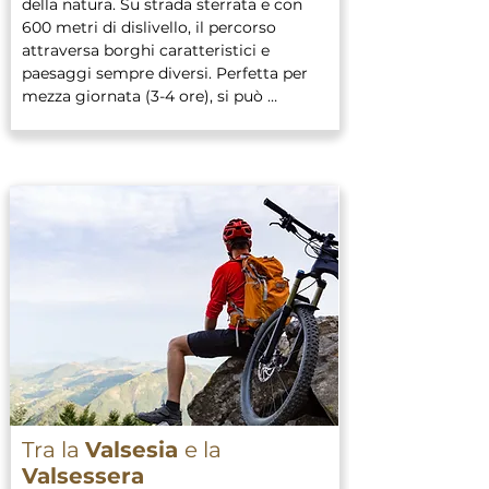
della natura. Su strada sterrata e con 
600 metri di dislivello, il percorso 
attraversa borghi caratteristici e 
paesaggi sempre diversi. Perfetta per 
mezza giornata (3-4 ore), si può 
affrontare con bici tradizionale o e-
bike.  

Prezzo: €120 p.p. (min. 2 persone), €100 
p.p. per gruppi fino a 5 persone (prezzo 
compreso di noleggio e-bike e 
accompagnamento guidato)

Durata: 8 ore (dalle 9:00 alle 17:00)
Tra la
Valsesia
e la
Valsessera