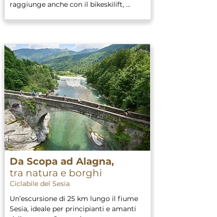
raggiunge anche con il bikeskilift, 
eliminando 900 metri di asfalto. 

Prezzo: €100 p.p. (min. 2 persone), €90 
p.p. per gruppi fino a 5 persone (prezzo 
compreso di noleggio e-bike e 
accompagnamento guidato)

Durata: 6 ore (dalle 9:00 alle 15:00)

Pranzo convenzionato a Rassa
Da Scopa ad Alagna,
tra natura
e borghi
Ciclabile del Sesia
Un’escursione di 25 km lungo il fiume 
Sesia, ideale per principianti e amanti 